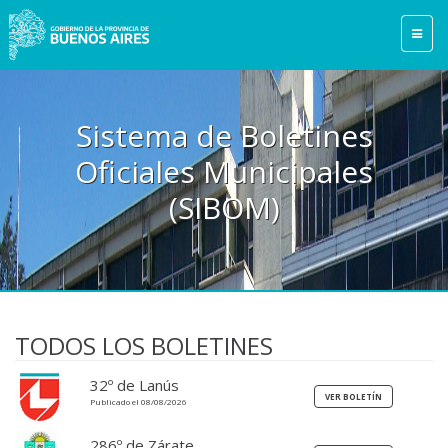
Sistema de Boletines
Oficiales Municipales
(SIBOM)
TODOS LOS BOLETINES
32º de Lanús
Publicado el 08/08/2026
286º de Zárate