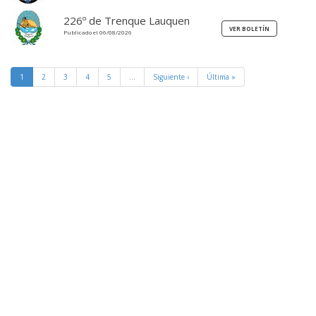
226º de Trenque Lauquen
Publicado el 06/08/2026
1
2
3
4
5
…
Siguiente ›
Última »