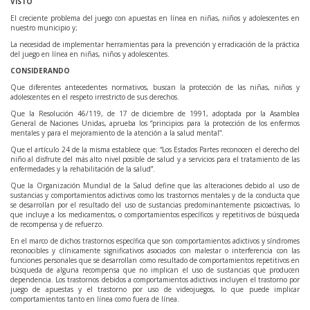
VISTO
El creciente problema del juego con apuestas en línea en niñas, niños y adolescentes en
nuestro municipio y;
La necesidad de implementar herramientas para la prevención y erradicación de la práctica
del juego en línea en niñas, niños y adolescentes.
CONSIDERANDO
Que diferentes antecedentes normativos, buscan la protección de las niñas, niños y
adolescentes en el respeto irrestricto de sus derechos.
Que la Resolución 46/119, de 17 de diciembre de 1991, adoptada por la Asamblea
General de Naciones Unidas, aprueba los “principios para la protección de los enfermos
mentales y para el mejoramiento de la atención a la salud mental”.
Que el artículo 24 de la misma establece que: “Los Estados Partes reconocen el derecho del
niño al disfrute del más alto nivel posible de salud y a servicios para el tratamiento de las
enfermedades y la rehabilitación de la salud”.
Que la Organización Mundial de la Salud define que las alteraciones debido al uso de
sustancias y comportamientos adictivos como los trastornos mentales y de la conducta que
se desarrollan por el resultado del uso de sustancias predominantemente psicoactivas, lo
que incluye a los medicamentos, o comportamientos específicos y repetitivos de búsqueda
de recompensa y de refuerzo.
En el marco de dichos trastornos específica que son comportamientos adictivos y síndromes
reconocibles y clínicamente significativos asociados con malestar o interferencia con las
funciones personales que se desarrollan como resultado de comportamientos repetitivos en
búsqueda de alguna recompensa que no implican el uso de sustancias que producen
dependencia. Los trastornos debidos a comportamientos adictivos incluyen el trastorno por
juego de apuestas y el trastorno por uso de videojuegos, lo que puede implicar
comportamientos tanto en línea como fuera de línea.