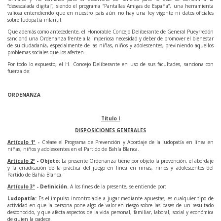
“desescalada digital”, siendo el programa “Pantallas Amigas de España”, una herramienta
valiosa entendiendo que en nuestro país aún no hay una ley vigente ni datos oficiales
sobre ludopatía infantil.
Que además como antecedente, el Honorable Concejo Deliberante de General Pueyrredón
sancionó una Ordenanza frente a la imperiosa necesidad y deber de promover el bienestar
de su ciudadanía, especialmente de las niñas, niños y adolescentes, previniendo aquellos
problemas sociales que los afecten.
Por todo lo expuesto, el H. Concejo Deliberante en uso de sus facultades, sanciona con
fuerza de:
ORDENANZA
Título
I
DISPOSICIONES GENERALES
Artículo 1º
-
Créase el Programa de Prevención y Abordaje de la ludopatía en línea en
niñas, niños y adolescentes en el Partido de Bahía Blanca.
Artículo 2º
-
Objeto:
La presente Ordenanza tiene por objeto la prevención, el abordaje
y la erradicación de la práctica del juego en línea en niñas, niños y adolescentes del
Partido de Bahía Blanca.
Artículo 3º
-
Definición.
A los fines de la presente, se entiende por:
Ludopatía:
Es el impulso incontrolable a jugar mediante apuestas, es cualquier tipo de
actividad en que la persona pone algo de valor en riesgo sobre las bases de un resultado
desconocido, y que afecta aspectos de la vida personal, familiar, laboral, social y económica
de quien la padece.