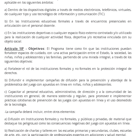
aplicable en los siguientes ámbitos:
a) Dentro de los dispositivos digitales a través de medios electrónicos, telefónicos, virtuales,
de cualquier tipo y uso tecnológico de información y comunicación (TIC).
b) En las Instituciones educativas formales a través de encuentros presenciales en
articulación con el personal docente.
c) En las instituciones deportivas o cualquier espacio físico externo contratado y/o utilizado
para la realización de cualquier actividad física, deportiva y/o recreativa vinculada con su
objeto social.
Artículo 10º
-
Objetivos:
El Programa tiene como fin que las instituciones puedan
fortalecer espacios de cuidado, con una activa participación entre el Estado, la sociedad, las
niñas, niños y adolescentes y las familias, partiendo de una mirada integral, a través de los
siguientes objetivos:
a) Fortalecer el rol de las instituciones formales y no formales en la protección integral de
derechos.
b) Difundir e implementar campañas de difusión para la prevención y abordaje de la
problemática del juego con apuestas en línea en niñas, niños y adolescentes.
c) Capacitar al personal educativo, administrativo, de dirección y a la comunidad de las
instituciones en general, de manera sostenida y regular, para promover e implementar
prácticas cotidianas de prevención de las juegos con apuestas en línea y el uso desmedido
de la tecnología.
-La campaña deberá incluir, entre otros elementos:
a) Difusión en Instituciones formales y no formales, y públicas y privadas, de material que
destaque los peligros,así como las consecuencias negativas del juego con apuestas en línea.
b) Realización de charlas y talleres en las escuelas primarias y secundarias, clubes, escuelas
de arte, etc, con la participación de profesionales expertos en adicciones y salud mental.