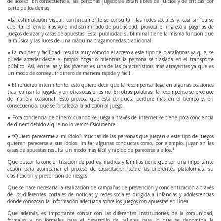
de acceso. En consecuencia, las personas jugadoras están libres de juicios y de críticas por
parte de los demás.
●La estimulación visual: continuamente se consultan las redes sociales y, casi sin darse
cuenta, el envío masivo e indiscriminado de publicidad, provoca el ingreso a páginas de
juegos de azar y casas de apuestas. Esta publicidad subliminal tiene la misma función que
la música y las luces de una máquina tragamonedas tradicional.
● La rapidez y facilidad: resulta muy cómodo el acceso a este tipo de plataformas ya que, se
puede acceder desde el propio hogar o mientras la persona se traslada en el transporte
público. Así, entre las y los jóvenes es una de las características más atrayentes ya que es
un modo de conseguir dinero de manera rápida y fácil.
● El refuerzo intermitente: esto quiere decir que la recompensa llega en algunas ocasiones
tras realizar la jugada y en otras ocasiones no. En otras palabras, la recompensa se produce
de manera ocasional. Esto provoca que esta conducta perdure más en el tiempo y, en
consecuencia, que se fortalezca la adicción al juego.
● Poca conciencia de dinero: cuando se juega a través de internet se tiene poca conciencia
de dinero debido a que no lo vemos físicamente.
● “Quiero parecerme a mi ídolo”: muchas de las personas que juegan a este tipo de juegos
quieren parecerse a sus ídolos. Imitar algunas conductas como, por ejemplo, jugar en las
1
casas de apuestas resulta un modo más fácil y rápido de parecerse a ellos.
Que buscar la concientización de padres, madres y familias tiene que ser una importante
acción para acompañar el proceso de capacitación sobre las diferentes plataformas, su
clasificación y prevención de riesgos.
Que se hace necesaria la realización de campañas de prevención y concientización a través
de los diferentes portales de noticias y redes sociales dirigida a infancias y adolescencias
donde conozcan la información adecuada sobre los juegos con apuestas en línea.
Que además, es importante contar con las diferentes instituciones de la comunidad,
formales y no formales para el desarrollo de talleres para lo que se denomina la