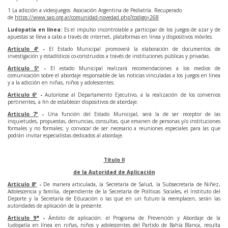
1 La adicción a videojuegos. Asociación Argentina de Pediatría. Recuperado
de
https://www.sap.org.ar/comunidad-novedad.php?codigo=268
Ludopatía
en línea
:
Es el impulso incontrolable a participar de los juegos de azar y de
apuestas se lleva a cabo a través de internet, plataformas en línea y dispositivos móviles.
Artículo 4º
-
El Estado Municipal promoverá la elaboración de documentos de
investigación y estadísticos co-construidos a través de instituciones públicas y privadas.
Artículo 5º
-
El estado Municipal realizará recomendaciones a los medios de
comunicación sobre el abordaje responsable de las noticias vinculadas a los juegos en línea
y a la adicción en niñas, niños y adolescentes.
Artículo 6º
-
Autorícese al Departamento Ejecutivo, a la realización de los convenios
pertinentes, a fin de establecer dispositivos de abordaje.
Artículo 7º
-
Una función del Estado Municipal, será la de ser receptor de las
inquietudes, propuestas, denuncias, consultas, que emanen de personas y/o instituciones
formales y no formales; y convocar de ser necesario a reuniones especiales para las que
podrán invitar especialistas dedicados al abordaje.
Título II
de la Autoridad de Aplicación
Artículo 8º
-
De manera articulada, la Secretaría de Salud, la Subsecretaría de Niñez,
Adolescencia y familia, dependiente de la Secretaría de Políticas Sociales, el Instituto del
Deporte y la Secretaría de Educación o las que en un futuro la reemplacen, serán las
autoridades de aplicación de la presente.
Art
ículo 9
°
-
Ámbito de aplicación: el Programa de Prevención y Abordaje de la
ludopatía en línea en niñas, niños y adolescentes del Partido de Bahía Blanca, resulta