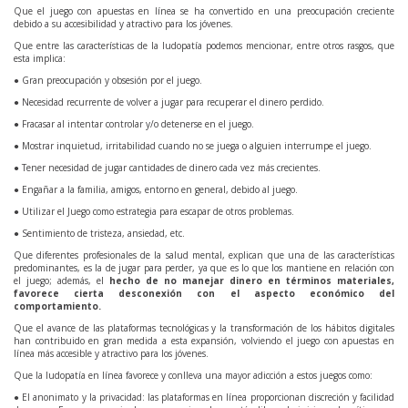
Que el juego con apuestas en línea se ha convertido en una preocupación creciente
debido a su accesibilidad y atractivo para los jóvenes.
Que entre las características de la ludopatía podemos mencionar, entre otros rasgos, que
esta implica:
● Gran preocupación y obsesión por el juego.
● Necesidad recurrente de volver a jugar para recuperar el dinero perdido.
● Fracasar al intentar controlar y/o detenerse en el juego.
● Mostrar inquietud, irritabilidad cuando no se juega o alguien interrumpe el juego.
● Tener necesidad de jugar cantidades de dinero cada vez más crecientes.
● Engañar a la familia, amigos, entorno en general, debido al juego.
● Utilizar el Juego como estrategia para escapar de otros problemas.
● Sentimiento de tristeza, ansiedad, etc.
Que diferentes profesionales de la salud mental, explican que una de las características
predominantes, es la de jugar para perder, ya que es lo que los mantiene en relación con
el juego; además, el
hecho de no manejar dinero en términos materiales,
favorece cierta desconexión con el aspecto económico del
comportamiento.
Que el avance de las plataformas tecnológicas y la transformación de los hábitos digitales
han contribuido en gran medida a esta expansión, volviendo el juego con apuestas en
línea más accesible y atractivo para los jóvenes.
Que la ludopatía en línea favorece y conlleva una mayor adicción a estos juegos como:
● El anonimato y la privacidad: las plataformas en línea proporcionan discreción y facilidad