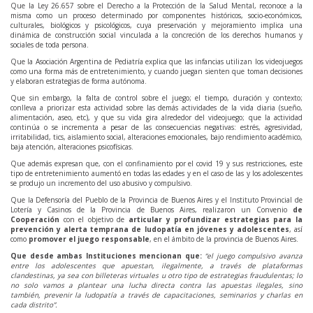
Que la Ley 26.657 sobre el Derecho a la Protección de la Salud Mental, reconoce a la
misma como un proceso determinado por componentes históricos, socio-económicos,
culturales, biológicos y psicológicos, cuya preservación y mejoramiento implica una
dinámica de construcción social vinculada a la concreción de los derechos humanos y
sociales de toda persona.
Que la Asociación Argentina de Pediatría explica que las infancias utilizan los videojuegos
como una forma más de entretenimiento, y cuando juegan sienten que toman decisiones
y elaboran estrategias de forma autónoma.
Que sin embargo, la falta de control sobre el juego; el tiempo, duración y contexto;
conlleva a priorizar esta actividad sobre las demás actividades de la vida diaria (sueño,
alimentación, aseo, etc), y que su vida gira alrededor del videojuego; que la actividad
continúa o se incrementa a pesar de las consecuencias negativas: estrés, agresividad,
irritabilidad, tics, aislamiento social, alteraciones emocionales, bajo rendimiento académico,
baja atención, alteraciones psicofísicas.
Que además expresan que, con el confinamiento por el covid 19 y sus restricciones, este
tipo de entretenimiento aumentó en todas las edades y en el caso de las y los adolescentes
se produjo un incremento del uso abusivo y compulsivo.
Que la Defensoría del Pueblo de la Provincia de Buenos Aires y el Instituto Provincial de
Lotería y Casinos de la Provincia de Buenos Aires, realizaron un Convenio
de
Cooperación
con el objetivo de
articular y profundizar estrategias para la
prevención y alerta temprana de ludopatía en jóvenes y adolescentes
, así
como
promover el juego responsable
, en el ámbito de la provincia de Buenos Aires.
Que desde ambas Instituciones mencionan que:
“
el juego compulsivo avanza
entre los adolescentes que apuestan, ilegalmente, a través de plataformas
clandestinas, ya sea con billeteras virtuales u otro tipo de estrategias fraudulentas; lo
no solo vamos a plantear una lucha directa contra las apuestas ilegales, sino
también, prevenir la ludopatía a través de capacitaciones, seminarios y charlas en
cada distrito
”
.