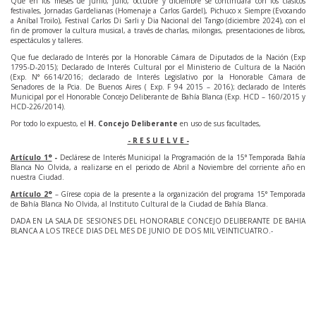
Que en los meses de junio, julio, octubre y diciembre se continuará con los clásicos
festivales, Jornadas Gardelianas (Homenaje a Carlos Gardel), Pichuco x Siempre (Evocando
a Aníbal Troilo), Festival Carlos Di Sarli y Dia Nacional del Tango (diciembre 2024), con el
fin de promover la cultura musical, a través de charlas, milongas, presentaciones de libros,
espectáculos y talleres.
Que fue declarado de Interés por la Honorable Cámara de Diputados de la Nación (Exp
1795-D-2015); Declarado de Interés Cultural por el Ministerio de Cultura de la Nación
(Exp. N° 6614/2016; declarado de Interés Legislativo por la Honorable Cámara de
Senadores de la Pcia. De Buenos Aires ( Exp. F 94 2015 – 2016); declarado de Interés
Municipal por el Honorable Concejo Deliberante de Bahía Blanca (Exp. HCD – 160/2015 y
HCD-226/2014).
Por todo lo expuesto, el
H. Concejo Deliberante
en uso de sus facultades,
- R E S U E L V E -
Artículo 1°
-
Declárese de Interés Municipal la Programación de la 15° Temporada Bahía
Blanca No Olvida, a realizarse en el periodo de Abril a Noviembre del corriente año en
nuestra Ciudad.
Artículo 2°
– Gírese copia de la presente a la organización del programa 15° Temporada
de Bahía Blanca No Olvida, al Instituto Cultural de la Ciudad de Bahía Blanca.
DADA EN LA SALA DE SESIONES DEL HONORABLE CONCEJO DELIBERANTE DE BAHIA
BLANCA A LOS TRECE DIAS DEL MES DE JUNIO DE DOS MIL VEINTICUATRO.-