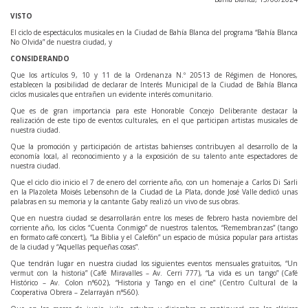
VISTO
El ciclo de espectáculos musicales en la Ciudad de Bahía Blanca del programa “Bahía Blanca
No Olvida” de nuestra ciudad, y
CONSIDERANDO
Que los artículos 9, 10 y 11 de la Ordenanza N.º 20513 de Régimen de Honores,
establecen la posibilidad de declarar de Interés Municipal de la Ciudad de Bahía Blanca
ciclos musicales que entrañen un evidente interés comunitario.
Que es de gran importancia para este Honorable Concejo Deliberante destacar la
realización de este tipo de eventos culturales, en el que participan artistas musicales de
nuestra ciudad.
Que la promoción y participación de artistas bahienses contribuyen al desarrollo de la
economía local, al reconocimiento y a la exposición de su talento ante espectadores de
nuestra ciudad.
Que el ciclo dio inicio el 7 de enero del corriente año, con un homenaje a Carlos Di Sarli
en la Plazoleta Moisés Lebensohn de la Ciudad de La Plata, donde José Valle dedicó unas
palabras en su memoria y la cantante Gaby realizó un vivo de sus obras.
Que en nuestra ciudad se desarrollarán entre los meses de febrero hasta noviembre del
corriente año, los ciclos “Cuenta Conmigo” de nuestros talentos, “Remembranzas” (tango
en formato café concert), “La Biblia y el Calefón” un espacio de música popular para artistas
de la ciudad y “Aquellas pequeñas cosas”.
Que tendrán lugar en nuestra ciudad los siguientes eventos mensuales gratuitos, “Un
vermut con la historia” (Café Miravalles – Av. Cerri 777), “La vida es un tango” (Café
Histórico – Av. Colon n°602), “Historia y Tango en el cine” (Centro Cultural de la
Cooperativa Obrera – Zelarrayán n°560).