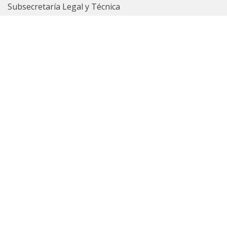
Subsecretaría Legal y Técnica
Guía Servicios
Portal de trámites
Expedientes
Seguridad Vial
ARBA
Boletín Oficial
Registro de las Personas
Contrataciones
Ver Todos
Políticas de privacidad
Uso Interno