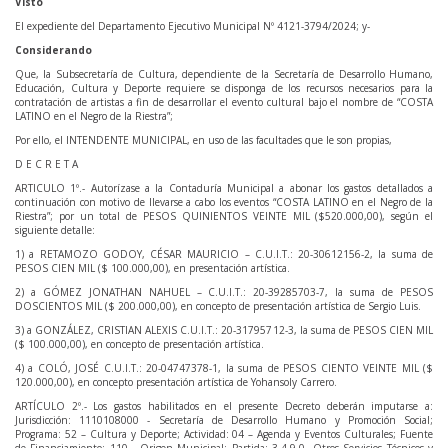
Visto
El expediente del Departamento Ejecutivo Municipal Nº 4121-3794/2024; y-
Considerando
Que, la Subsecretaría de Cultura, dependiente de la Secretaría de Desarrollo Humano,
Educación, Cultura y Deporte requiere se disponga de los recursos necesarios para la
contratación de artistas a fin de desarrollar el evento cultural bajo el nombre de “COSTA
LATINO en el Negro de la Riestra”;
Por ello, el INTENDENTE MUNICIPAL, en uso de las facultades que le son propias,
D E C R E T A
ARTICULO 1º.- Autorízase a la Contaduría Municipal a abonar los gastos detallados a
continuación con motivo de llevarse a cabo los eventos “COSTA LATINO en el Negro de la
Riestra”; por un total de PESOS QUINIENTOS VEINTE MIL ($520.000,00), según el
siguiente detalle:
1) a RETAMOZO GODOY, CÉSAR MAURICIO – C.U.I.T.: 20-30612156-2, la suma de
PESOS CIEN MIL ($ 100.000,00), en presentación artística.
2) a GÓMEZ JONATHAN NAHUEL – C.U.I.T.: 20-39285703-7, la suma de PESOS
DOSCIENTOS MIL ($ 200.000,00), en concepto de presentación artística de Sergio Luis.
3) a GONZÁLEZ, CRISTIAN ALEXIS C.U.I.T.: 20-31795712-3, la suma de PESOS CIEN MIL
($ 100.000,00), en concepto de presentación artística.
4) a COLÓ, JOSÉ C.U.I.T.: 20-04747378-1, la suma de PESOS CIENTO VEINTE MIL ($
120.000,00), en concepto presentación artística de Yohansoly Carrero.
ARTÍCULO 2º.- Los gastos habilitados en el presente Decreto deberán imputarse a:
Jurisdicción: 1110108000 - Secretaría de Desarrollo Humano y Promoción Social;
Programa: 52 – Cultura y Deporte; Actividad: 04 – Agenda y Eventos Culturales; Fuente