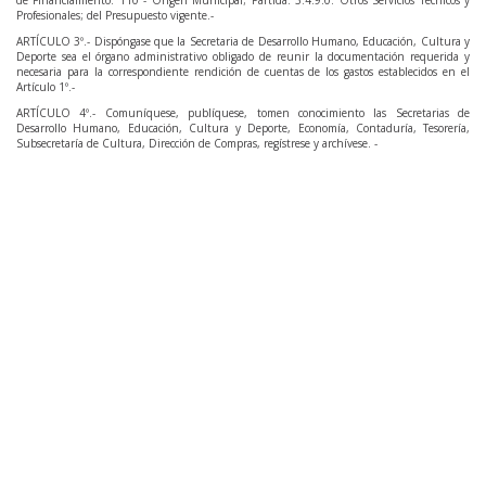
de Financiamiento: 110 - Origen Municipal; Partida: 3.4.9.0. Otros Servicios Técnicos y
Profesionales; del Presupuesto vigente.-
ARTÍCULO 3º.- Dispóngase que la Secretaria de Desarrollo Humano, Educación, Cultura y
Deporte sea el órgano administrativo obligado de reunir la documentación requerida y
necesaria para la correspondiente rendición de cuentas de los gastos establecidos en el
Artículo 1º.-
ARTÍCULO 4º.- Comuníquese, publíquese, tomen conocimiento las Secretarias de
Desarrollo Humano, Educación, Cultura y Deporte, Economía, Contaduría, Tesorería,
Subsecretaría de Cultura, Dirección de Compras, regístrese y archívese. -