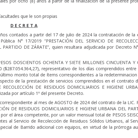
les por ocho (8) años a partir de la finalización de la presente pr
acultades que le son propias
D E C R E T A
ños contados a partir del 17 de julio de 2024 la contratación de la
ción Pública N° 17/2019 “PRESTACIÓN DEL SERVICIO DE RECOLEC
ARTIDO DE ZÁRATE”, quien resultara adjudicada por Decreto N
l de PESOS DOSCIENTOS OCHENTA Y SIETE MILLONES CINCUENTA Y
87.054.364,27), representativo de los días comprendidos entre 
el último monto total de ítems correspondientes a la redeterminacio
pecto de la prestación de servicios comprendidos en el contrato de
DE RECOLECCIÓN DE RESIDUOS DOMICILIARIOS E HIGIENE URB
zada por artículo 1º del presente Decreto.
correspondiente al mes de AGOSTO de 2024 del contrato de la LIC.
CCIÓN DE RESIDUOS DOMICILIARIOS E HIGIENE URBANA DEL PAR
a por el área competente, por un valor mensual total de PESOS SEI
s al Servicio de Recolección de Residuos Sólidos Urbanos, al Serv
ecial de Barrido adicional con equipos, en virtud de la prórroga au