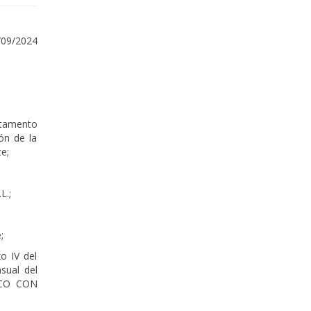
/09/2024
rtamento
ón de la
e;
L.;
;
o IV del
sual del
NCO CON