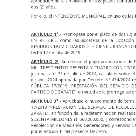
aprobación de la ampliación de los plazos contractua
dos (2) años;
Por ello, el INTENDENTE MUNICIPAL, en uso de las f
ARTÍCULO 1°
.-
Prorrógase por el plazo de dos (2) a
ENTRE S.R.L. como adjudicataria de la Licita
RESIDUOS DOMICILIARIOS E HIGIENE URBANA DEL P
fecha 17 de julio de 2019.
ARTÍCULO 2º
. Autorizase el pago proporciona
MIL TRESCIENTOS SESENTA Y CUATRO CON 27/100 ($2
julio hasta el 31 de julio de 2024, calculado sobre 
de abril 2024 aprobada por Decreto N° 434/2024 res
PÚBLICA 17/2019 “PRESTACIÓN DEL SERVICIO 
PARTIDO DE ZÁRATE”, en virtud de la prorroga autori
ARTÍCULO 3°
.-
Apruébase el nuevo monto de ítems 
17/2019 “PRESTACIÓN DEL SERVICIO DE RECOLE
ZÁRATE”, en función de la redeterminación realizad
SESENTA MILLONES ($ 660.000.000,-) correspondiente
Recolección de Medianos Generadores; y Servicio Esp
por el artículo 1º del presente Decreto.