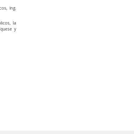
os, Ing.
icos, la
íquese y