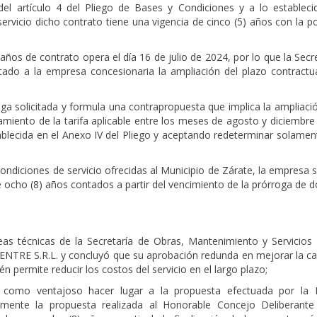
el artículo 4 del Pliego de Bases y Condiciones y a lo estableci
vicio dicho contrato tiene una vigencia de cinco (5) años con la po
ños de contrato opera el día 16 de julio de 2024, por lo que la Secr
tado a la empresa concesionaria la ampliación del plazo contractua
a solicitada y formula una contrapropuesta que implica la ampliació
lamiento de la tarifa aplicable entre los meses de agosto y diciembr
lecida en el Anexo IV del Pliego y aceptando redeterminar solament
diciones de servicio ofrecidas al Municipio de Zárate, la empresa so
de ocho (8) años contados a partir del vencimiento de la prórroga de 
as técnicas de la Secretaría de Obras, Mantenimiento y Servicios 
NTRE S.R.L. y concluyó que su aprobación redunda en mejorar la cal
 permite reducir los costos del servicio en el largo plazo;
a como ventajoso hacer lugar a la propuesta efectuada por la
iamente la propuesta realizada al Honorable Concejo Deliberante