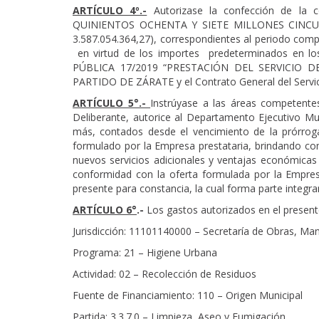
ARTÍCULO 4º.-
Autorizase la confección de la 
QUINIENTOS OCHENTA Y SIETE MILLONES CINCU
3.587.054.364,27), correspondientes al periodo c
en virtud de los importes predeterminados en los
PÚBLICA 17/2019 “PRESTACIÓN DEL SERVICIO 
PARTIDO DE ZÁRATE y el Contrato General del Servic
ARTÍCULO 5°.-
Instrúyase a las áreas competente
Deliberante, autorice al Departamento Ejecutivo Mu
más, contados desde el vencimiento de la prórroga
formulado por la Empresa prestataria, brindando com
nuevos servicios adicionales y ventajas económicas
conformidad con la oferta formulada por la Empre
presente para constancia, la cual forma parte integra
ARTÍCULO 6°
.-
Los gastos autorizados en el present
Jurisdicción: 11101140000 – Secretaría de Obras, Man
Programa: 21 – Higiene Urbana
Actividad: 02 – Recolección de Residuos
Fuente de Financiamiento: 110 – Origen Municipal
Partida: 3.3.7.0 – Limpieza, Aseo y Fumigación