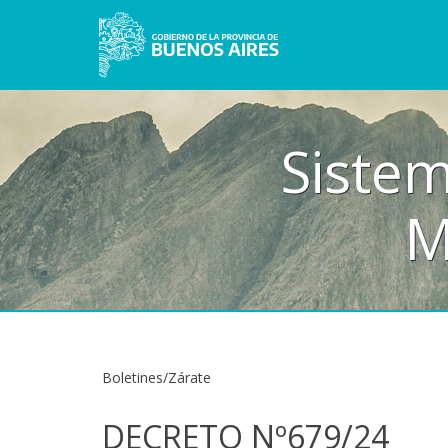
ma de Boletines O
Municipales (SIB
Boletines/Zárate
DECRETO Nº679/24