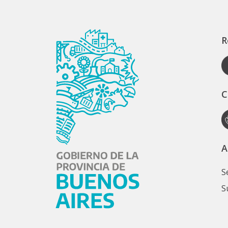
R
C
A
S
S