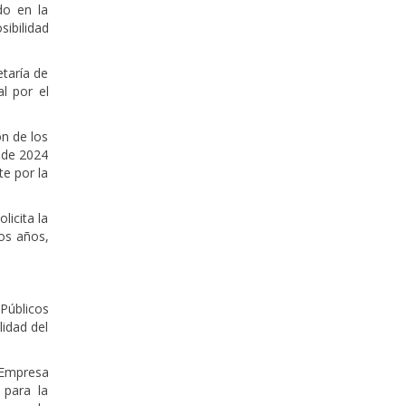
do en la
sibilidad
etaría de
l por el
n de los
e de 2024
e por la
licita la
dos años,
Públicos
idad del
 Empresa
 para la