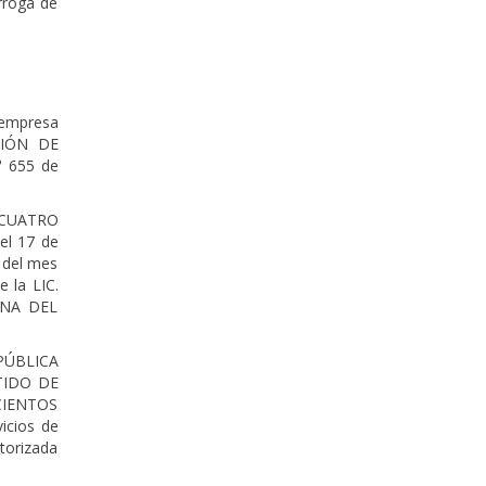
órroga de
 empresa
CIÓN DE
° 655 de
 CUATRO
el 17 de
n del mes
 la LIC.
ANA DEL
 PÚBLICA
TIDO DE
SCIENTOS
icios de
torizada