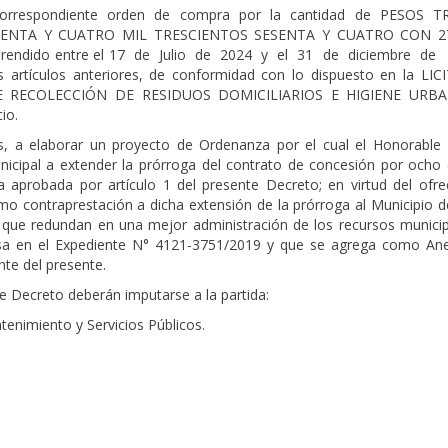
correspondiente orden de compra por la cantidad de PESOS T
ENTA Y CUATRO MIL TRESCIENTOS SESENTA Y CUATRO CON 27
omprendido entre el 17 de Julio de 2024 y el 31 de diciembre de
 artículos anteriores, de conformidad con lo dispuesto en la LIC
DE RECOLECCIÓN DE RESIDUOS DOMICILIARIOS E HIGIENE URB
io.
s, a elaborar un proyecto de Ordenanza por el cual el Honorable
nicipal a extender la prórroga del contrato de concesión por ocho 
 aprobada por artículo 1 del presente Decreto; en virtud del ofre
o contraprestación a dicha extensión de la prórroga al Municipio d
 que redundan en una mejor administración de los recursos municip
sa en el Expediente N° 4121-3751/2019 y que se agrega como Ane
nte del presente.
e Decreto deberán imputarse a la partida:
tenimiento y Servicios Públicos.