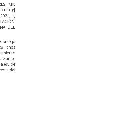
RES MIL
/100 ($
 2024, y
ITACIÓN.
ANA DEL
 Concejo
(8) años
cimiento
e Zárate
ales, de
xo I del