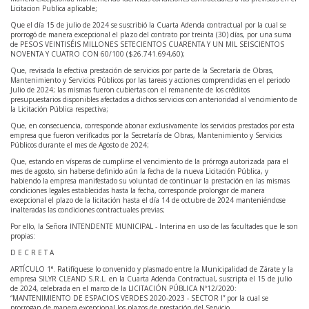
Licitacion Publica aplicable;
Que el día 15 de julio de 2024 se suscribió la Cuarta Adenda contractual por la cual se
prorrogó de manera excepcional el plazo del contrato por treinta (30) días, por una suma
de PESOS VEINTISÉIS MILLONES SETECIENTOS CUARENTA Y UN MIL SEISCIENTOS
NOVENTA Y CUATRO CON 60/100 ($26.741.694,60);
Que, revisada la efectiva prestación de servicios por parte de la Secretaría de Obras,
Mantenimiento y Servicios Públicos por las tareas y acciones comprendidas en el periodo
Julio de 2024; las mismas fueron cubiertas con el remanente de los créditos
presupuestarios disponibles afectados a dichos servicios con anterioridad al vencimiento de
la Licitación Pública respectiva;
Que, en consecuencia, corresponde abonar exclusivamente los servicios prestados por esta
empresa que fueron verificados por la Secretaría de Obras, Mantenimiento y Servicios
Públicos durante el mes de Agosto de 2024;
Que, estando en vísperas de cumplirse el vencimiento de la prórroga autorizada para el
mes de agosto, sin haberse definido aún la fecha de la nueva Licitación Pública, y
habiendo la empresa manifestado su voluntad de continuar la prestación en las mismas
condiciones legales establecidas hasta la fecha, corresponde prolongar de manera
excepcional el plazo de la licitación hasta el día 14 de octubre de 2024 manteniéndose
inalteradas las condiciones contractuales previas;
Por ello, la Señora INTENDENTE MUNICIPAL - Interina en uso de las facultades que le son
propias:
D E C R E T A
ARTÍCULO 1°. Ratifíquese lo convenido y plasmado entre la Municipalidad de Zárate y la
empresa SILYR CLEAND S.R.L. en la Cuarta Adenda Contractual, suscripta el 15 de julio
de 2024, celebrada en el marco de la LICITACIÓN PÚBLICA Nº12/2020:
“MANTENIMIENTO DE ESPACIOS VERDES 2020-2023 - SECTOR I” por la cual se
prorrogan de manera excepcional los plazos de prestación del Servicio.