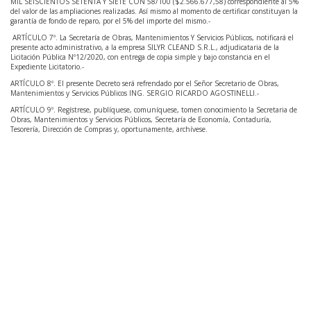
MIL SEISCIENTOS SETENTA Y SIETE CON 58/100 ($2.566.677,58) correspondiente al 5%
del valor de las ampliaciones realizadas. Así mismo al momento de certificar constituyan la
garantía de fondo de reparo, por el 5% del importe del mismo.-
ARTÍCULO 7º. La Secretaría de Obras, Mantenimientos Y Servicios Públicos, notificará el
presente acto administrativo, a la empresa SILYR CLEAND S.R.L., adjudicataria de la
Licitación Pública Nº12/2020, con entrega de copia simple y bajo constancia en el
Expediente Licitatorio.-
ARTÍCULO 8º. El presente Decreto será refrendado por el Señor Secretario de Obras,
Mantenimientos y Servicios Públicos ING. SERGIO RICARDO AGOSTINELLI.-
ARTÍCULO 9º. Regístrese, publíquese, comuníquese, tomen conocimiento la Secretaria de
Obras, Mantenimientos y Servicios Públicos, Secretaría de Economía, Contaduría,
Tesorería, Dirección de Compras y, oportunamente, archívese.