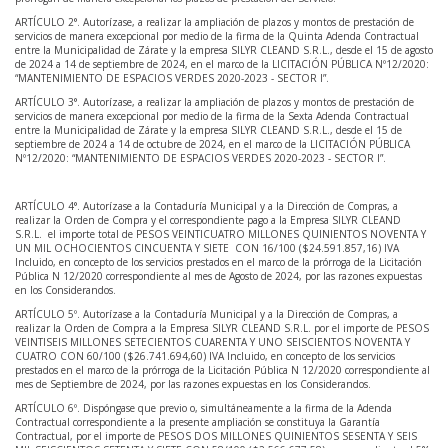
ARTÍCULO 2°. Autorízase, a realizar la ampliación de plazos y montos de prestación de
servicios de manera excepcional por medio de la firma de la Quinta Adenda Contractual
entre la Municipalidad de Zárate y la empresa SILYR CLEAND S.R.L., desde el 15 de agosto
de 2024 a 14 de septiembre de 2024, en el marco de la LICITACIÓN PÚBLICA Nº12/2020:
“MANTENIMIENTO DE ESPACIOS VERDES 2020-2023 - SECTOR I”.
ARTÍCULO 3°. Autorízase, a realizar la ampliación de plazos y montos de prestación de
servicios de manera excepcional por medio de la firma de la Sexta Adenda Contractual
entre la Municipalidad de Zárate y la empresa SILYR CLEAND S.R.L., desde el 15 de
septiembre de 2024 a 14 de octubre de 2024, en el marco de la LICITACIÓN PÚBLICA
Nº12/2020: “MANTENIMIENTO DE ESPACIOS VERDES 2020-2023 - SECTOR I”.
ARTÍCULO 4°. Autorízase a la Contaduría Municipal y a la Dirección de Compras, a
realizar la Orden de Compra y el correspondiente pago a la Empresa SILYR CLEAND
S.R.L. el importe total de PESOS VEINTICUATRO MILLONES QUINIENTOS NOVENTA Y
UN MIL OCHOCIENTOS CINCUENTA Y SIETE CON 16/100 ($24.591.857,16) IVA
Incluido, en concepto de los servicios prestados en el marco de la prórroga de la Licitación
Pública N 12/2020 correspondiente al mes de Agosto de 2024, por las razones expuestas
en los Considerandos.
ARTÍCULO 5º. Autorízase a la Contaduría Municipal y a la Dirección de Compras, a
realizar la Orden de Compra a la Empresa SILYR CLEAND S.R.L. por el importe de PESOS
VEINTISEIS MILLONES SETECIENTOS CUARENTA Y UNO SEISCIENTOS NOVENTA Y
CUATRO CON 60/100 ($26.741.694,60) IVA Incluido, en concepto de los servicios
prestados en el marco de la prórroga de la Licitación Pública N 12/2020 correspondiente al
mes de Septiembre de 2024, por las razones expuestas en los Considerandos.
ARTÍCULO 6º. Dispóngase que previo o, simultáneamente a la firma de la Adenda
Contractual correspondiente a la presente ampliación se constituya la Garantía
Contractual, por el importe de PESOS DOS MILLONES QUINIENTOS SESENTA Y SEIS