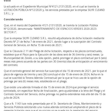
Visto
Lo actuado en el Expediente Municipal Nº4121-2131/2020, en el cual se tramita la
LICITACIÓN PÚBLICA Nº12/2020 y, los servicios prestados por la empresa SILYR CLEAND
S.R.L.; y-
Considerando
Que, en el marco del Expediente 4121-2131/2020, se tramita la Licitación Pública
Nº12/2020, denominada: “MANTENIMIENTO DE ESPACIOS VERDES 2020-2023-
SECTOR I”;
Que la empresa SILYR CLEAND S.R.L. resultó adjudicataria de dicha licitación mediante
Decreto N° 21 de fecha 7 de enero de 2021, dando lugar a la suscripción del Contrato
General de Servicio, en fecha 15 de enero de 2021;
Que la Cláusula 2.11 del Pliego de dicha licitación, respecto a los plazos contractuales,
establece que el Plazo para la Ejecución de las obras será de 36 (treinta y seis) meses. La
Municipalidad de Zárate, a su sola opción, podrá prorrogar el plazo contractual por 6 (seis)
meses más previo acuerdo de las partes con 30 (treinta) días de anticipación al vencimiento
del contrato;
Que el contrato general del servicio fue suscripto el día 15 de enero de 2021, por lo que el
plazo de vigencia de treinta y seis (36) concluyó el día 15 de enero de 2024, fecha en la
cual se suscribió la Tercera Adenda Contractual por la que se hizo uso de la opción de
prórroga por seis (6) meses más, establecida en el pliego;
Que existe una adenda firmada el día 15 de enero de 2024 que prorroga el servicio
contratado, sin especificar fecha de finalización, pero ajustándose a la letra del Pliego y el
Contrato General del Servicio, dicha prórroga no podría extenderse más allá del día 15 de
julio de 2024;
Que a fs. 1143 luce nota presentada por el Sr. Secretario de Obras, Mantenimiento y
Servicios Públicos solicitando una nueva adenda contractual ampliando el plazo de la
presente licitación para que el municipio no se quede sin la prestación del servicio.