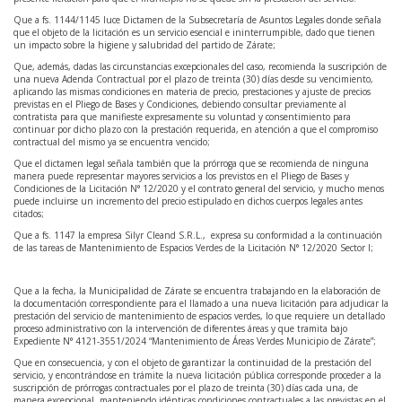
Que a fs. 1144/1145 luce Dictamen de la Subsecretaría de Asuntos Legales donde señala
que el objeto de la licitación es un servicio esencial e ininterrumpible, dado que tienen
un impacto sobre la higiene y salubridad del partido de Zárate;
Que, además, dadas las circunstancias excepcionales del caso, recomienda la suscripción de
una nueva Adenda Contractual por el plazo de treinta (30) días desde su vencimiento,
aplicando las mismas condiciones en materia de precio, prestaciones y ajuste de precios
previstas en el Pliego de Bases y Condiciones, debiendo consultar previamente al
contratista para que manifieste expresamente su voluntad y consentimiento para
continuar por dicho plazo con la prestación requerida, en atención a que el compromiso
contractual del mismo ya se encuentra vencido;
Que el dictamen legal señala también que la prórroga que se recomienda de ninguna
manera puede representar mayores servicios a los previstos en el Pliego de Bases y
Condiciones de la Licitación N° 12/2020 y el contrato general del servicio, y mucho menos
puede incluirse un incremento del precio estipulado en dichos cuerpos legales antes
citados;
Que a fs. 1147 la empresa Silyr Cleand S.R.L., expresa su conformidad a la continuación
de las tareas de Mantenimiento de Espacios Verdes de la Licitación N° 12/2020 Sector I;
Que a la fecha, la Municipalidad de Zárate se encuentra trabajando en la elaboración de
la documentación correspondiente para el llamado a una nueva licitación para adjudicar la
prestación del servicio de mantenimiento de espacios verdes, lo que requiere un detallado
proceso administrativo con la intervención de diferentes áreas y que tramita bajo
Expediente N° 4121-3551/2024 “Mantenimiento de Áreas Verdes Municipio de Zárate”;
Que en consecuencia, y con el objeto de garantizar la continuidad de la prestación del
servicio, y encontrándose en trámite la nueva licitación pública corresponde proceder a la
suscripción de prórrogas contractuales por el plazo de treinta (30) días cada una, de
manera excepcional, manteniendo idénticas condiciones contractuales a las previstas en el