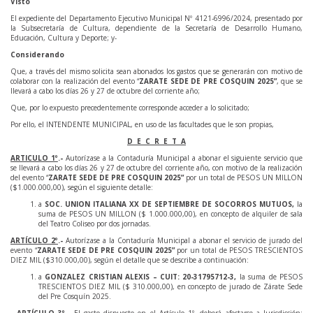
Visto
El expediente del Departamento Ejecutivo Municipal Nº 4121-6996/2024, presentado por
la Subsecretaría de Cultura, dependiente de la Secretaría de Desarrollo Humano,
Educación, Cultura y Deporte; y-
Considerando
Que, a través del mismo solicita sean abonados los gastos que se generarán con motivo de
colaborar con la realización del evento “
ZARATE SEDE DE PRE COSQUIN 2025”
, que se
llevará a cabo los días 26 y 27 de octubre del corriente año;
Que, por lo expuesto precedentemente corresponde acceder a lo solicitado;
Por ello, el INTENDENTE MUNICIPAL, en uso de las facultades que le son propias,
D E C R E T A
ARTICULO 1º
.-
Autorízase a la Contaduría Municipal a abonar el siguiente servicio que
se llevará a cabo los días 26 y 27 de octubre del corriente año, con motivo de la realización
del evento “
ZARATE SEDE DE PRE COSQUIN 2025”
por un total de PESOS UN MILLON
($1.000.000,00), según el siguiente detalle:
a
SOC. UNION ITALIANA XX DE SEPTIEMBRE DE SOCORROS MUTUOS,
la
suma de PESOS UN MILLON ($ 1.000.000,00), en concepto de alquiler de sala
del Teatro Coliseo por dos jornadas.
ARTÍCULO 2º
.-
Autorízase a la Contaduría Municipal a abonar el servicio de jurado del
evento “
ZARATE SEDE DE PRE COSQUIN 2025”
por un total de PESOS TRESCIENTOS
DIEZ MIL ($310.000,00), según el detalle que se describe a continuación:
a
GONZALEZ CRISTIAN ALEXIS – CUIT: 20-31795712-3,
la suma de PESOS
TRESCIENTOS DIEZ MIL ($ 310.000,00), en concepto de jurado de Zárate Sede
del Pre Cosquín 2025.