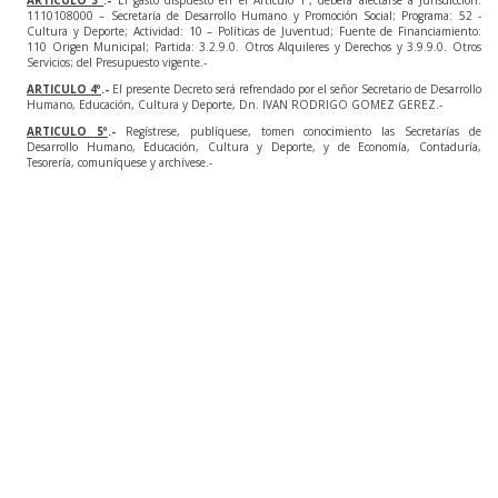
ARTÍCULO 3º
.-
El gasto dispuesto en el Artículo 1º, deberá afectarse a Jurisdicción:
1110108000 – Secretaría de Desarrollo Humano y Promoción Social; Programa: 52 -
Cultura y Deporte; Actividad: 10 – Políticas de Juventud; Fuente de Financiamiento:
110 Origen Municipal; Partida: 3.2.9.0. Otros Alquileres y Derechos y 3.9.9.0. Otros
Servicios; del Presupuesto vigente.-
ARTICULO 4º
.-
El presente Decreto será refrendado por el señor Secretario de Desarrollo
Humano, Educación, Cultura y Deporte, Dn. IVAN RODRIGO GOMEZ GEREZ.-
ARTICULO 5º
.-
Regístrese, publíquese, tomen conocimiento las Secretarías de
Desarrollo Humano, Educación, Cultura y Deporte, y de Economía, Contaduría,
Tesorería, comuníquese y archívese.-