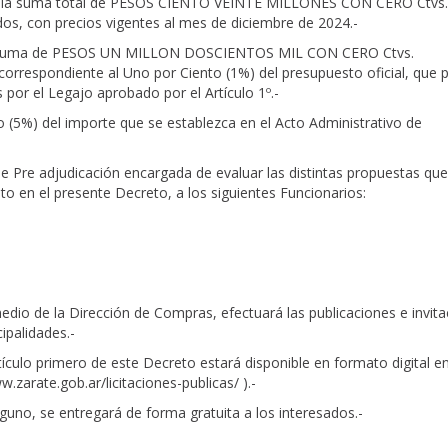
al la suma total de PESOS CIENTO VEINTE MILLONES CON CERO Ctvs.
uidos, con precios vigentes al mes de diciembre de 2024.-
a la suma de PESOS UN MILLON DOSCIENTOS MIL CON CERO Ctvs.
e correspondiente al Uno por Ciento (1%) del presupuesto oficial, que 
 por el Legajo aprobado por el Artículo 1º.-
to (5%) del importe que se establezca en el Acto Administrativo de
e Pre adjudicación encargada de evaluar las distintas propuestas que
sto en el presente Decreto, a los siguientes Funcionarios:
dio de la Dirección de Compras, efectuará las publicaciones e invita
ipalidades.-
ulo primero de este Decreto estará disponible en formato digital en
w.zarate.gob.ar/licitaciones-publicas/ ).-
alguno, se entregará de forma gratuita a los interesados.-