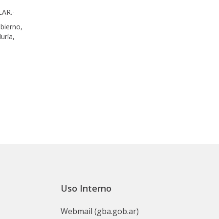
LAR.-
bierno,
uría,
Uso Interno
Webmail (gba.gob.ar)