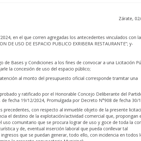
Zárate, 02
2024, en el que corren agregadas los antecedentes vinculados con la
CESION DE USO DE ESPACIO PUBLICO EXRIBERA RESTAURANTE”; y-
go de Bases y Condiciones a los fines de convocar a una Licitación Pú
rle la concesión de uso del espacio público;
en atención al monto del presupuesto oficial corresponde tramitar una
 aprobado y ratificado por el Honorable Concejo Deliberante del Parti
, de fecha 19/12/2024, Promulgada por Decreto N°908 de fecha 30/1
 precedentes, con respecto al inmueble objeto de la presente licitac
encia el destino de la explotación/actividad comercial que, propongan 
el uso comunitario que se procura lograr de uso y goce de toda la c
rística y de, eventual inserción laboral que pueda conllevar tal
ingresos que se puedan generar, todo ello, con incidencia en todos 