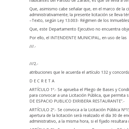
habitantes del Partido de Zárate, es que se lleva a t
Que, asimismo cabe señalar que, en el marco de la cit
administrativamente; la presente licitación se lleva
–Texto, según Ley 13.003- Régimen de los Inmuebles de
Que, este Departamento Ejecutivo no encuentra objec
Por ello, el INTENDENTE MUNICIPAL, en uso de las
///.-
///2.-
atribuciones que le acuerda el artículo 132 y concor
D E C R E T A
ARTÍCULO 1º.- Se aprueba el Pliego de Bases y Condi
para convocar a una Licitación Pública, que permit
DE ESPACIO PUBLICO EXRIBERA RESTAURANTE”.-
ARTÍCULO 2º.- Se convoca a la Licitación Pública Nº15
apertura de la licitación será realizado el día 30 de en
administrativo, a la misma hora, si el fijado resultara 