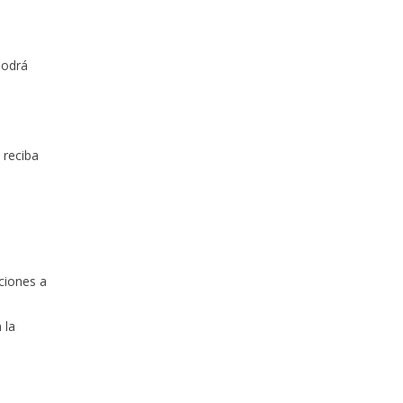
podrá
 reciba
ciones a
 la