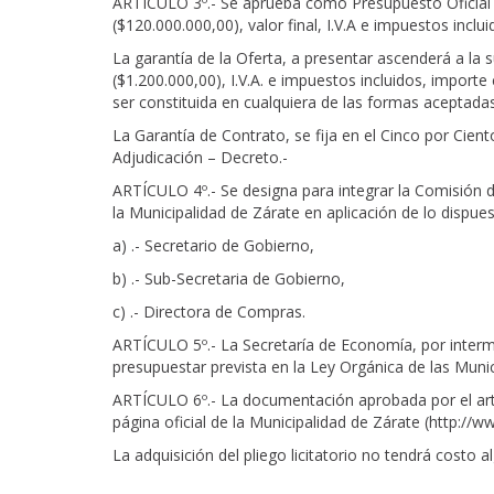
ARTÍCULO 3º.- Se aprueba como Presupuesto Ofici
($120.000.000,00), valor final, I.V.A e impuestos incl
La garantía de la Oferta, a presentar ascenderá 
($1.200.000,00), I.V.A. e impuestos incluidos, import
ser constituida en cualquiera de las formas aceptadas
La Garantía de Contrato, se fija en el Cinco por Cien
Adjudicación – Decreto.-
ARTÍCULO 4º.- Se designa para integrar la Comisión d
la Municipalidad de Zárate en aplicación de lo dispue
a) .- Secretario de Gobierno,
b) .- Sub-Secretaria de Gobierno,
c) .- Directora de Compras.
ARTÍCULO 5º.- La Secretaría de Economía, por interme
presupuestar prevista en la Ley Orgánica de las Munic
ARTÍCULO 6º.- La documentación aprobada por el artíc
página oficial de la Municipalidad de Zárate (http://ww
La adquisición del pliego licitatorio no tendrá costo 