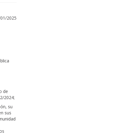
/01/2025
blica
do de
2/2024;
ión, su
en sus
omunidad
los