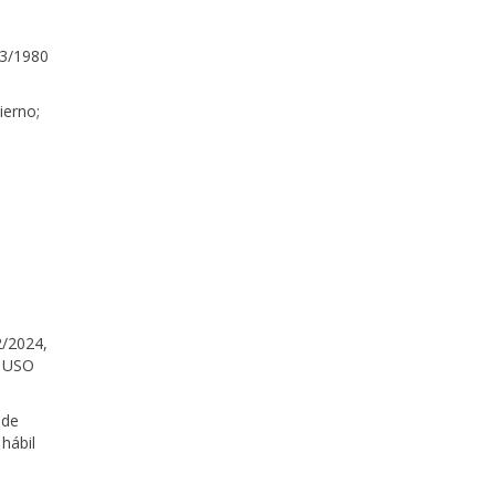
33/1980
ierno;
2/2024,
E USO
 de
 hábil