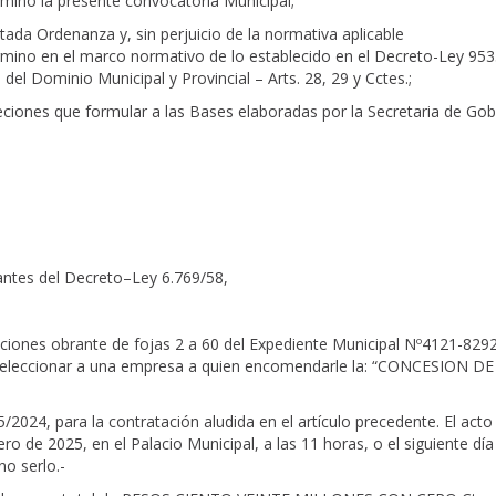
érmino la presente convocatoria Municipal;
ada Ordenanza y, sin perjuicio de la normativa aplicable
 término en el marco normativo de lo establecido en el Decreto-Ley 95
l Dominio Municipal y Provincial – Arts. 28, 29 y Cctes.;
iones que formular a las Bases elaboradas por la Secretaria de Gob
dantes del Decreto–Ley 6.769/58,
ciones obrante de fojas 2 a 60 del Expediente Municipal Nº4121-829
a seleccionar a una empresa a quien encomendarle la: “CONCESION D
/2024, para la contratación aludida en el artículo precedente. El acto
ero de 2025, en el Palacio Municipal, a las 11 horas, o el siguiente día
no serlo.-