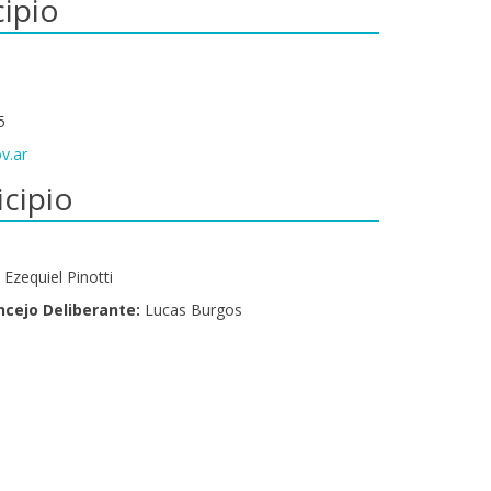
ipio
5
v.ar
cipio
Ezequiel Pinotti
ncejo Deliberante:
Lucas Burgos