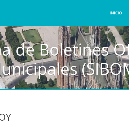
INICIO
a de Boletines Of
unicipales (SIBO
COY