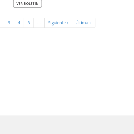
2
3
4
5
…
Siguiente ›
Última »